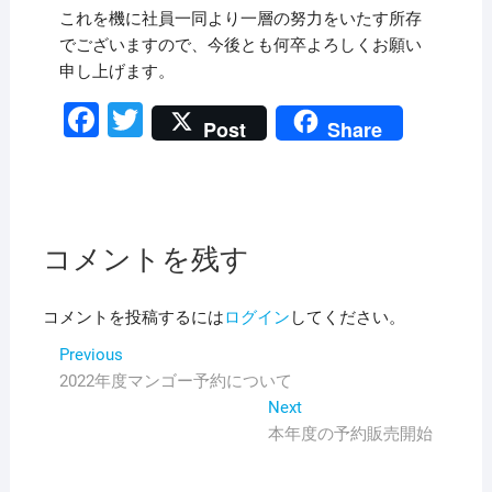
これを機に社員一同より一層の努力をいたす所存
でございますので、今後とも何卒よろしくお願い
申し上げます。
F
T
Post
Share
a
wi
c
tt
e
er
b
コメントを残す
o
コメントを投稿するには
ログイン
してください。
o
投
Previous
Previous
k
post:
2022年度マンゴー予約について
稿
Next
Next
ナ
post:
本年度の予約販売開始
ビ