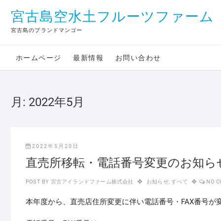
Skip
宮古島空水土フルーツファーム
to
content
宮古島のブランドマンゴー
ホームページ
最新情報
お問い合わせ
月:
2022年5月
2022年5月20日
直売所移転・電話番号変更のお知ら
POST BY
宮古アイランドファーム株式会社
お知らせ
,
すべて
NO 
本年度から、直売店住所変更に伴い電話番号・FAX番号が