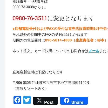
電話番号・FAX番号は
0980-73-3038から↓↓
0980-76-3511
に変更となります
※店舗電話受付およびFAXの受付は直売店設置時期6月中旬
それ以外の期間中のFAXの受付は致しかねます
期間外の電話受付は
090-5014-4800（生産責任者：杉本）
ネット注文、カード決済についてのお問合せは
メール
また
直売店新住所は下記になります
〒906-0305 沖縄県宮古島市下地字与那覇1140-9
（東急リゾート近く）
F
T
Post
Share
a
wi