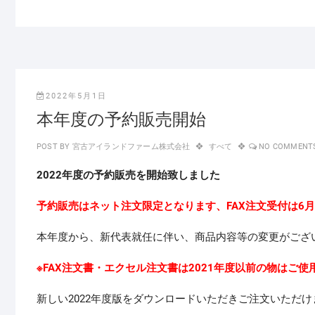
c
tt
e
er
b
o
2022年5月1日
o
本年度の予約販売開始
k
POST BY
宮古アイランドファーム株式会社
すべて
NO COMMENT
2022年度の予約販売を開始致しました
予約販売はネット注文限定となります、FAX注文受付は6
本年度から、新代表就任に伴い、商品内容等の変更がござ
※FAX注文書・エクセル注文書は2021年度以前の物はご使
新しい2022年度版をダウンロードいただきご注文いただ