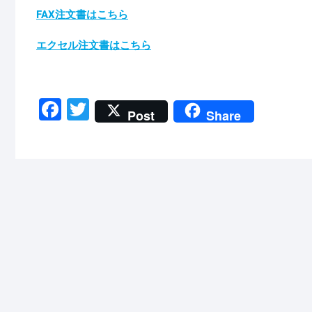
FAX注文書はこちら
エクセル注文書はこちら
F
T
Post
Share
a
wi
c
tt
e
er
b
o
o
k